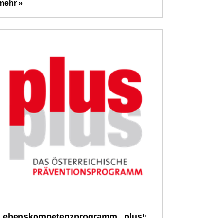
mehr »
Lebenskompetenzprogramm „plus“