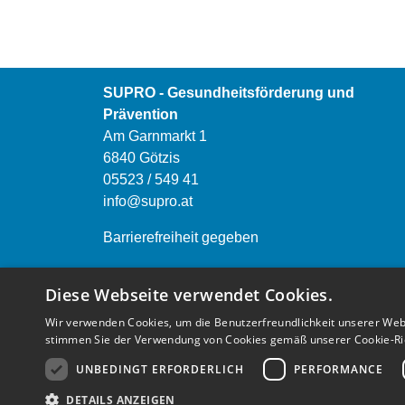
SUPRO - Gesundheitsförderung und
Prävention
Am Garnmarkt 1
6840 Götzis
05523 / 549 41
info@supro.at
Barrierefreiheit gegeben
Öffnungszeiten:
Diese Webseite verwendet Cookies.
Montag bis Freitag von 9.00 bis 12.00 Uhr
Wir verwenden Cookies, um die Benutzerfreundlichkeit unserer Web
Montag bis Donnerstag 13.00 bis 16.00 Uhr
stimmen Sie der Verwendung von Cookies gemäß unserer Cookie-Rich
Einrichtungen anderer österreichischen
UNBEDINGT ERFORDERLICH
PERFORMANCE
Bundesländer finden Sie
HIER
DETAILS ANZEIGEN