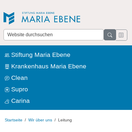
Direkt zur Navigation
Direkt zum Inhalt
Website
durchsuchen
Stiftung Maria Ebene
Krankenhaus Maria Ebene
Clean
Supro
Carina
Startseite
Wir über uns
Leitung