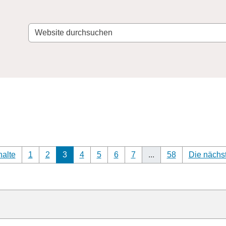
Website
durchsuchen
halte
1
2
3
4
5
6
7
...
58
Die nächst
(aktuell)