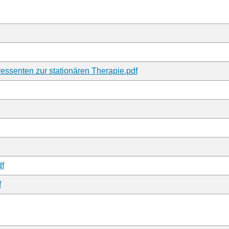
ressenten zur stationären Therapie.pdf
df
f