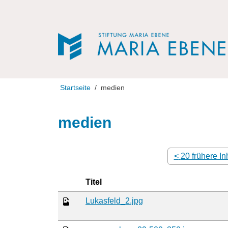
Direkt zur Navigation
Direkt zum Inhalt
Startseite
medien
medien
<
20 frühere In
Titel
Lukasfeld_2.jpg