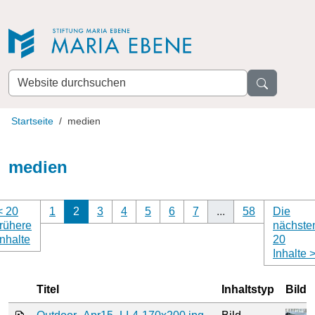
Direkt zur Navigation
Direkt zum Inhalt
Website
durchsuchen
Startseite
medien
medien
<
20
1
2
3
4
5
6
7
...
58
Die
frühere
nächste
(aktuell)
Inhalte
20
Inhalte
Titel
Inhaltstyp
Bild